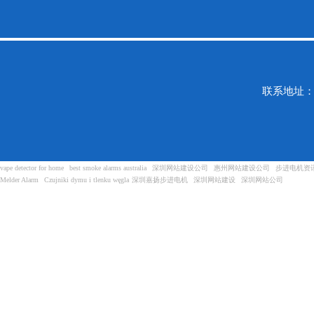
联系地址：
vape detector for home
best smoke alarms australia
深圳网站建设公司
惠州网站建设公司
步进电机资
Melder Alarm
Czujniki dymu i tlenku węgla
深圳嘉扬步进电机
深圳网站建设
深圳网站公司