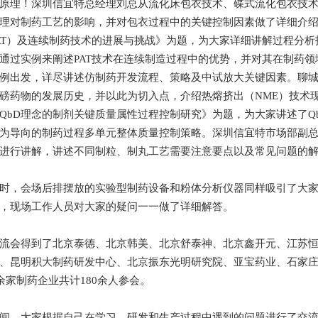
原理！深圳信宜特总经理刘总从流化床包衣技术、碟式流化包衣技
理对制药工艺的影响，并对包衣过程中的关键控制因素做了详细介
AT）及连续制药技术的进展与挑战》为题，为大家详细讲解过程分
通过实例来阐述PAT技术在连续制造过程中的优势，并对其在制药
例出发，详尽讲述仿制药开发流程、策略及中试放大关键因素。聊城
磅药物的发展历史，并以此为切入点，介绍热熔挤出（NME）技术
QbD理念的制剂关键质量属性过程控制研究》为题，为大家讲述了Qb
为导向的制药过程多单元整体质量控制策略。深圳信宜特市场部副
进行讲解，讲述不同制粒、制丸工艺需要注意要点以及常见问题的
时，会场后排摆放的实验型制药设备和粉体分析仪器同样吸引了大
，现场工作人员对大家的疑问一一做了详细解答。
流会得到了北京泰德、北京韩美、北京舒泰神、北京鑫开元、江苏
、昆明积大制药研发中心、北京振东光明研究院、亚宝药业、石家
0余家制药企业共计180余人参会。
间，大家根据自己在学习、研发和生产过程中遇到的问题进行了交