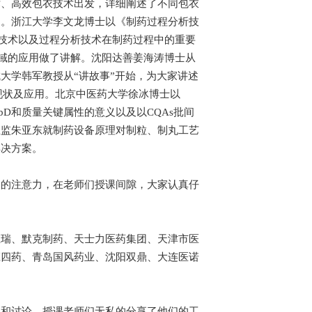
术、高效包衣技术出发，详细阐述了不同包衣
绍。浙江大学李文龙博士以《制药过程分析技
析技术以及过程分析技术在制药过程中的重要
领域的应用做了讲解。沈阳达善姜海涛博士从
大学韩军教授从“讲故事”开始，为大家讲述
现状及应用。北京中医药大学徐冰博士以
D和质量关键属性的意义以及以CQAs批间
总监朱亚东就制药设备原理对制粒、制丸工艺
解决方案。
家的注意力，在老师们授课间隙，大家认真仔
恒瑞、默克制药、天士力医药集团、天津市医
庄四药、青岛国风药业、沈阳双鼎、大连医诺
流和讨论，授课老师们无私的分享了他们的工