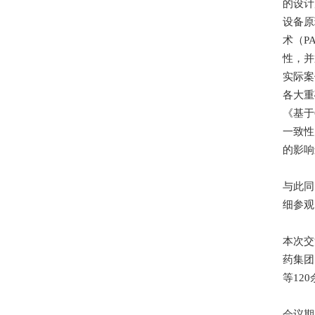
的设计
设备原
术（P
性，并
实际案
各大重
《基于
一致性
的影响
与此同
细参观
本次交
药集团
等12
会议期