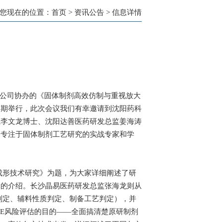
您现在的位置：
首页
>
资讯公告
> 信息详情
有限公司协办的《固体制剂高效仿制与重视放大
如期举行，此次会议我们有幸邀请到沈阳药科
院李文龙博士、沈阳达善医药研发总监姜海涛
内专注于固体制剂工艺研究的实战专家和学
成形技术研究》为题，为大家详细阐述了研
尽的介绍。长沙晶易医药研发总监张海龙则从
判定、辅料性质判定、制备工艺判定），并
BE风险评估的目的——全面搞清楚原研制剂